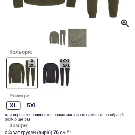
Кольори:
XL
XXXL
5XL
5XL
Розміри
XL
5XL
для перевірки наявності в наших магазинах натисніть на обраній
розмір ще раз
Заміри:
(2)
обхват грудей (виріб)
76
см