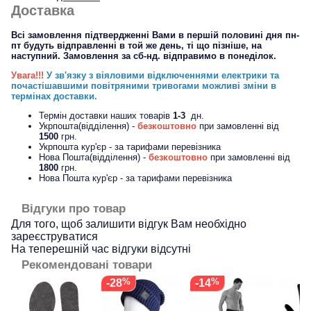
Доставка
Всі замовлення підтвердженні Вами в першій половині дня пн-
пт будуть відправленні в той же день, ті що пізніше, на
наступний. Замовлення за сб-нд. відправимо в понеділок.
Увага!!!
У зв'язку з віяловими відключеннями електрики та
почастішавшими повітряними тривогами можливі зміни в
термінах доставки.
Термін доставки наших товарів
1-3
дн.
Укрпошта(відділення) -
безкоштовно
при замовленні від
1500
грн.
Укрпошта кур'єр - за тарифами перевізника
Нова Пошта(відділення) -
безкоштовно
при замовленні від
1800
грн.
Нова Пошта кур'єр - за тарифами перевізника
Відгуки про товар
Для того, щоб залишити відгук Вам необхідно
зареєструватися
На теперешній час відгуки відсутні
Рекомендовані товари
-28
-14