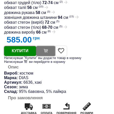
(2)
обхват грудей (тіло)
72-74
см
(10)
обхват талії
56
см
(3)
довжина рукава
58
см
(15)
зовнішня довжина штанини
94
см
(5)
обхват стегон (виріб)
72
см
(5)
обхват стегон (тіло)
68-70
см
(8)
довжина виробу
66
см
585.00
грн
КУПИТИ
Натиснувши "Купити" вы додасте товар в корзину
Натиснувши
ви перейдете в корзину
Опис
Вироб:
костюм
Марка:
DIAS
Артикул:
6636, хакі
Сезон:
зима
Склад:
95% бавовна, 5% лайкра
Про замовлення
ДОСТАВКА
ОПЛАТА
ПОВЕРНЕННЯ
РОЗМІРИ