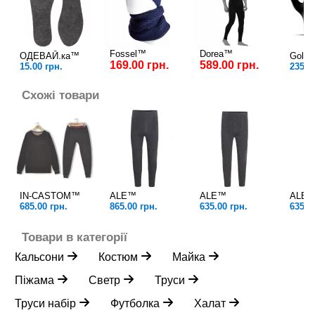
Fossel™
Dorea™
ОДЕВАЙ.ка™
Golov
169.00 грн.
589.00 грн.
15.00 грн.
235.0
Схожі товари
IN-CASTOM™
ALE™
ALE™
ALE
685.00 грн.
865.00 грн.
635.00 грн.
635.0
Товари в категорії
Кальсони
Костюм
Майка
Піжама
Светр
Труси
Труси набір
Футболка
Халат