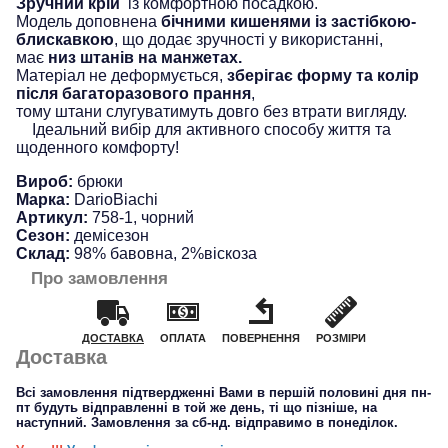
Зручний крій
із комфортною посадкою.
Модель доповнена
бічними кишенями із застібкою-
блискавкою
, що додає зручності у використанні,
має
низ штанів на манжетах.
Матеріал не деформується,
зберігає форму та колір
після багаторазового прання
,
тому штани слугуватимуть довго без втрати вигляду.
Ідеальний вибір для активного способу життя та
щоденного комфорту!
Вироб:
брюки
Марка:
DarioBiachi
Артикул:
758-1, чорний
Сезон:
демісезон
Склад:
98% бавовна, 2%віскоза
Про замовлення
ДОСТАВКА
ОПЛАТА
ПОВЕРНЕННЯ
РОЗМІРИ
Доставка
Всі замовлення підтвердженні Вами в першій половині дня пн-
пт будуть відправленні в той же день, ті що пізніше, на
наступний. Замовлення за сб-нд. відправимо в понеділок.