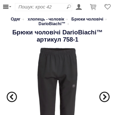
Одяг
хлопець - чоловік
Брюки чоловічі
DarioBiachi™
Брюки чоловічі
DarioBiachi™
артикул 758-1