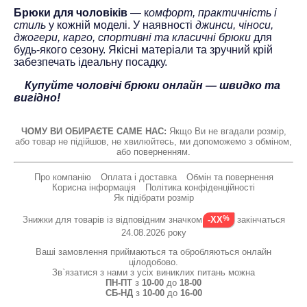
Брюки для чоловіків
— к
омфорт, практичність і
стиль
у кожній моделі. У наявності
джинси, чіноси,
джогери, карго, спортивні та класичні брюки
для
будь-якого сезону. Якісні матеріали та зручний крій
забезпечать ідеальну посадку.
Купуйте чоловічі брюки онлайн — швидко та
вигідно!
ЧОМУ ВИ ОБИРАЄТЕ САМЕ НАС:
Якщо Ви не вгадали розмір,
або товар не підійшов, не хвилюйтесь, ми допоможемо з обміном,
або поверненням.
Про компанію
Оплата і доставка
Обмін та повернення
Корисна інформація
Політика конфіденційності
Як підібрати розмір
Знижки для товарів із відповідним значком
закінчаться
-XX
24.08.2026 року
Ваші замовлення приймаються та обробляються онлайн
цілодобово.
Зв`язатися з нами з усіх виниклих питань можна
ПН-ПТ
з
10-00
до
18-00
СБ-НД
з
10-00
до
16-00