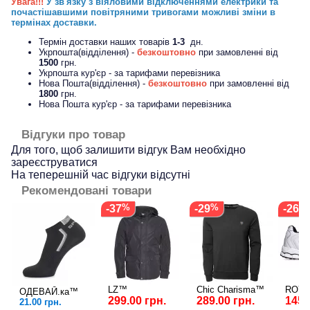
Увага!!!
У зв'язку з віяловими відключеннями електрики та
почастішавшими повітряними тривогами можливі зміни в
термінах доставки.
Термін доставки наших товарів
1-3
дн.
Укрпошта(відділення) -
безкоштовно
при замовленні від
1500
грн.
Укрпошта кур'єр - за тарифами перевізника
Нова Пошта(відділення) -
безкоштовно
при замовленні від
1800
грн.
Нова Пошта кур'єр - за тарифами перевізника
Відгуки про товар
Для того, щоб залишити відгук Вам необхідно
зареєструватися
На теперешній час відгуки відсутні
Рекомендовані товари
-37
-29
-26
LZ™
Chic Charisma™
ROY
ОДЕВАЙ.ка™
299.00 грн.
289.00 грн.
1459
21.00 грн.