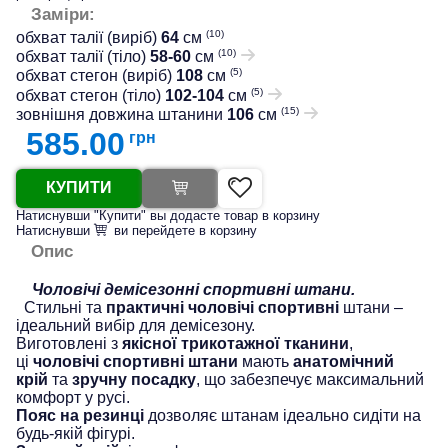
Заміри:
(10)
обхват талії (виріб)
64
см
(10)
обхват талії (тіло)
58-60
см
(5)
обхват стегон (виріб)
108
см
(5)
обхват стегон (тіло)
102-104
см
(15)
зовнішня довжина штанини
106
см
585.00
грн
КУПИТИ
Натиснувши "Купити" вы додасте товар в корзину
Натиснувши
ви перейдете в корзину
Опис
Чоловічі демісезонні спортивні штани.
Стильні та
практичні чоловічі спортивні
штани –
ідеальний вибір для демісезону.
Виготовлені з
якісної трикотажної тканини
,
ці
чоловічі спортивні штани
мають
анатомічний
крій
та
зручну посадку
, що забезпечує максимальний
комфорт у русі.
Пояс на резинці
дозволяє штанам ідеально сидіти на
будь-якій фігурі.