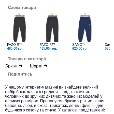
Схожі товари
FAZO-R™
FAZO-R™
SAMO™
Dario
485.00 грн.
485.00 грн.
625.00 грн.
585.0
Товари в категорії
Брюки
Шорти
Поділитись
У нашому інтернет-магазині ви знайдете великий
вибір брюк для всієї родини — від класичних
чоловічих до зручних дитячих та жіночих моделей у
великих розмірах. Пропонуємо брюки з різних тканин:
бавовна, льон, віскоза, трикотаж, денім, фліс — для
будь-якого сезону та стилю. У каталозі представлені: