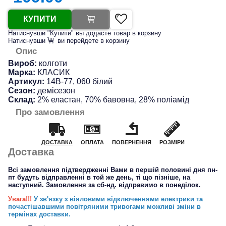
КУПИТИ
Натиснувши "Купити" вы додасте товар в корзину
Натиснувши
ви перейдете в корзину
Опис
Вироб:
колготи
Марка:
КЛАСИК
Артикул:
14B-77, 060 білий
Сезон:
демісезон
Склад:
2% еластан, 70% бавовна, 28% поліамід
Про замовлення
ДОСТАВКА
ОПЛАТА
ПОВЕРНЕННЯ
РОЗМІРИ
Доставка
Всі замовлення підтвердженні Вами в першій половині дня пн-
пт будуть відправленні в той же день, ті що пізніше, на
наступний. Замовлення за сб-нд. відправимо в понеділок.
Увага!!!
У зв'язку з віяловими відключеннями електрики та
почастішавшими повітряними тривогами можливі зміни в
термінах доставки.