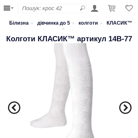
Білизна
дівчинка до 5
колготи
КЛАСИК™
Колготи
КЛАСИК™
артикул 14B-77