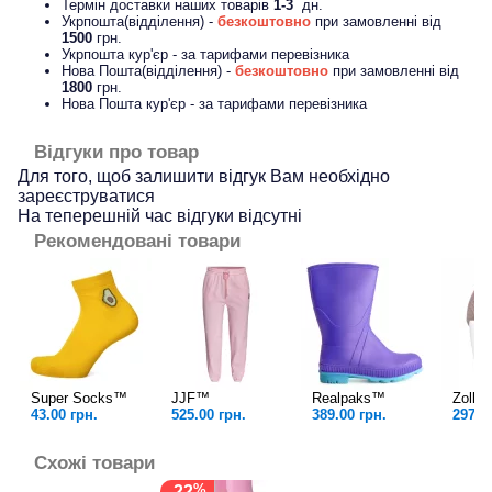
Термін доставки наших товарів
1-3
дн.
Укрпошта(відділення) -
безкоштовно
при замовленні від
1500
грн.
Укрпошта кур'єр - за тарифами перевізника
Нова Пошта(відділення) -
безкоштовно
при замовленні від
1800
грн.
Нова Пошта кур'єр - за тарифами перевізника
Відгуки про товар
Для того, щоб залишити відгук Вам необхідно
зареєструватися
На теперешній час відгуки відсутні
Рекомендовані товари
Super Socks™
JJF™
Realpaks™
Zolly
43.00 грн.
525.00 грн.
389.00 грн.
297.0
Схожі товари
-22