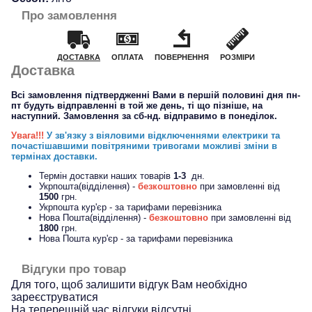
Про замовлення
ДОСТАВКА
ОПЛАТА
ПОВЕРНЕННЯ
РОЗМІРИ
Доставка
Всі замовлення підтвердженні Вами в першій половині дня пн-
пт будуть відправленні в той же день, ті що пізніше, на
наступний. Замовлення за сб-нд. відправимо в понеділок.
Увага!!!
У зв'язку з віяловими відключеннями електрики та
почастішавшими повітряними тривогами можливі зміни в
термінах доставки.
Термін доставки наших товарів
1-3
дн.
Укрпошта(відділення) -
безкоштовно
при замовленні від
1500
грн.
Укрпошта кур'єр - за тарифами перевізника
Нова Пошта(відділення) -
безкоштовно
при замовленні від
1800
грн.
Нова Пошта кур'єр - за тарифами перевізника
Відгуки про товар
Для того, щоб залишити відгук Вам необхідно
зареєструватися
На теперешній час відгуки відсутні