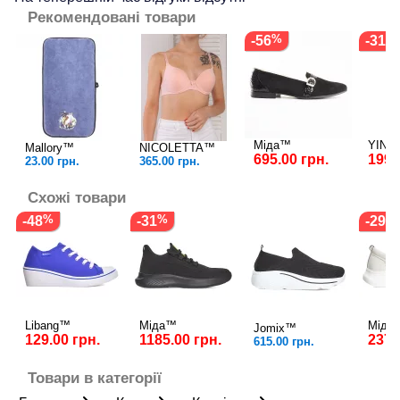
Рекомендовані товари
-56
-31
Міда™
YING
Mallory™
NICOLETTA™
695.00 грн.
199.
23.00 грн.
365.00 грн.
Схожі товари
-48
-31
-29
Libang™
Міда™
Міда
Jomix™
129.00 грн.
1185.00 грн.
2379
615.00 грн.
Товари в категорії