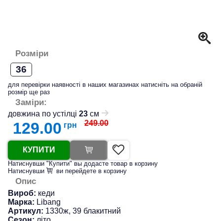
Розміри
36
для перевірки наявності в наших магазинах натисніть на обраній
розмір ще раз
Заміри:
довжина по устілці
23
см
249.00
129.00
грн
КУПИТИ
Натиснувши "Купити" вы додасте товар в корзину
Натиснувши
ви перейдете в корзину
Опис
Вироб:
кеди
Марка:
Libang
Артикул:
1330ж, 39 блакитний
Сезон:
літо