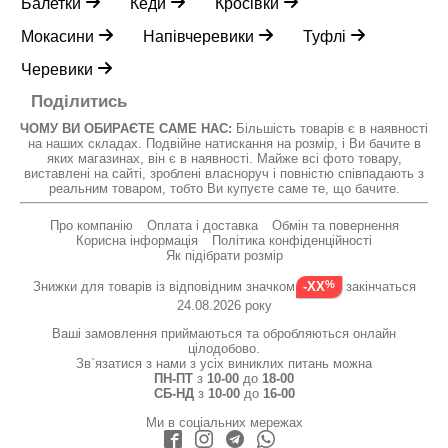
Балетки
Кеди
Кросівки
Мокасини
Напівчеревики
Туфлі
Черевики
Поділитись
ЧОМУ ВИ ОБИРАЄТЕ САМЕ НАС:
Більшість товарів є в наявності
на наших складах. Подвійне натискання на розмір, і Ви бачите в
яких магазинах, він є в наявності. Майже всі фото товару,
виставлені на сайті, зроблені власноруч і повністю співпадають з
реальним товаром, тобто Ви купуєте саме те, що бачите.
Про компанію
Оплата і доставка
Обмін та повернення
Корисна інформація
Політика конфіденційності
Як підібрати розмір
Знижки для товарів із відповідним значком
закінчаться
-XX
24.08.2026 року
Ваші замовлення приймаються та обробляються онлайн
цілодобово.
Зв`язатися з нами з усіх виниклих питань можна
ПН-ПТ
з
10-00
до
18-00
СБ-НД
з
10-00
до
16-00
Ми в соціальних мережах