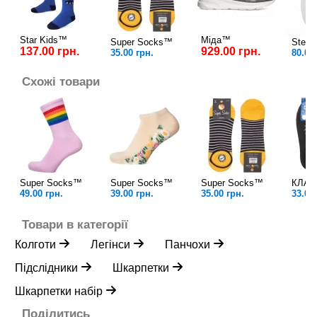
Star Kids™
Міда™
Super Socks™
Stelt
137.00 грн.
929.00 грн.
35.00 грн.
80.00
Схожі товари
Super Socks™
Super Socks™
Super Socks™
КЛА
49.00 грн.
39.00 грн.
35.00 грн.
33.00
Товари в категорії
Колготи
Легінси
Панчохи
Підслідники
Шкарпетки
Шкарпетки набір
Поділитись