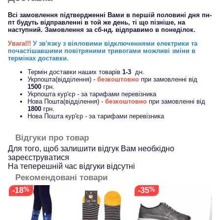
Всі замовлення підтвердженні Вами в першій половині дня пн-
пт будуть відправленні в той же день, ті що пізніше, на
наступний. Замовлення за сб-нд. відправимо в понеділок.
Увага!!!
У зв'язку з віяловими відключеннями електрики та
почастішавшими повітряними тривогами можливі зміни в
термінах доставки.
Термін доставки наших товарів
1-3
дн.
Укрпошта(відділення) -
безкоштовно
при замовленні від
1500
грн.
Укрпошта кур'єр - за тарифами перевізника
Нова Пошта(відділення) -
безкоштовно
при замовленні від
1800
грн.
Нова Пошта кур'єр - за тарифами перевізника
Відгуки про товар
Для того, щоб залишити відгук Вам необхідно
зареєструватися
На теперешній час відгуки відсутні
Рекомендовані товари
-18
-35