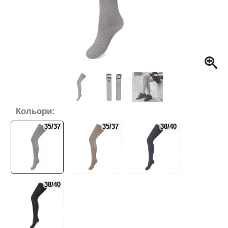
Кольори:
35/37
35/37
38/40
38/40