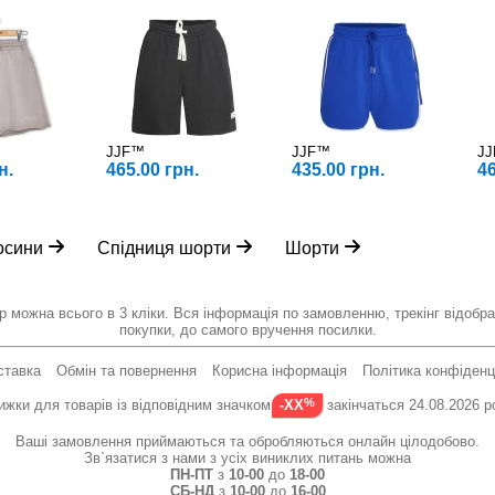
JJF™
JJF™
J
н.
465.00 грн.
435.00 грн.
46
осини
Спідниця шорти
Шорти
р можна всього в 3 кліки. Вся інформація по замовленню, трекінг відобра
покупки, до самого вручення посилки.
ставка
Обмін та повернення
Корисна інформація
Політика конфіденц
ижки для товарів із відповідним значком
закінчаться 24.08.2026 р
-XX
Ваші замовлення приймаються та обробляються онлайн цілодобово.
Зв`язатися з нами з усіх виниклих питань можна
ПН-ПТ
з
10-00
до
18-00
СБ-НД
з
10-00
до
16-00