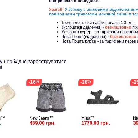
відправимо в понеділок.
Увага!!!
У зв'язку з віяловими відключення
повітряними тривогами можливі зміни в те
Термін доставки наших товарів
1-3
дн.
Укрпошта(відділення) -
безкоштовно
пр
Укрпошта кур'єр - за тарифами перевізн
Нова Пошта(відділення) -
безкоштовно
Нова Пошта кур'єр - за тарифами переві
ам необхідно зареєструватися
і
-16
-28
-2
ks™
New Jeans™
Міда™
Ne
.
489.00 грн.
1779.00 грн.
39