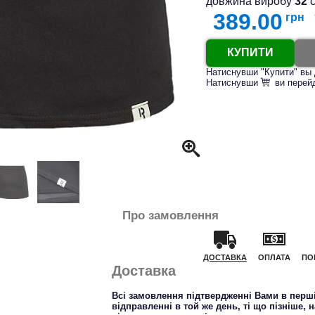
довжина виробу
32
389.00
грн
КУПИТИ
Натиснувши "Купити" вы 
Натиснувши
ви перей
Про замовлення
ДОСТАВКА
ОПЛАТА
ПО
Доставка
Всі замовлення підтвердженні Вами в перші
відправленні в той же день, ті що пізніше, 