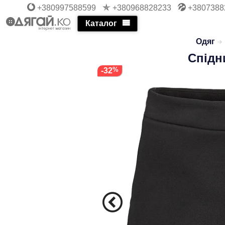
+380997588599
+380968828233
+3807388
Каталог
Одяг
Спідн
-32