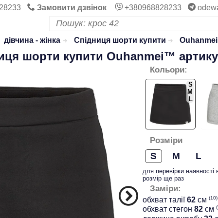
28233
Замовити дзвінок
+380968828233
odew
дівчина - жінка
Спідниця шорти купити
Ouhanme
иця шорти купити
Ouhanmei™
артику
Кольори:
S
M
L
Розміри
S
M
L
для перевірки наявності 
розмір ще раз
Заміри:
(10)
обхват талії
62
см
(
обхват стегон
82
см