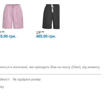
JF™
JJF™
JJF™
5.00 грн.
465.00 грн.
565.00 грн.
зяться в посиланні, яке приходить Вам на пошту (Viber), від моменту
ійності
Як підібрати розмір
оку