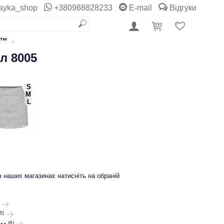
ayka_shop
+380968828233
E-mail
Відгуки
i™
л 8005
S
M
L
в наших магазинах натисніть на обраній
5)
(8)