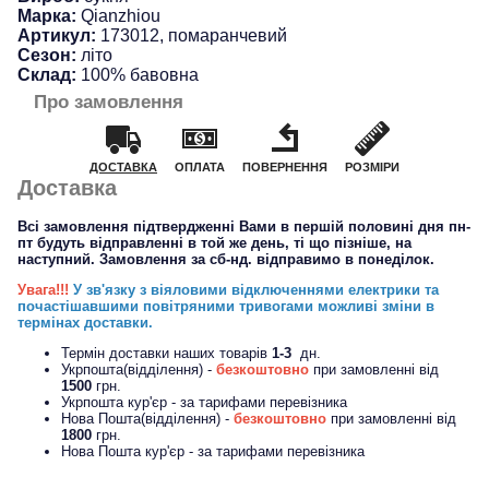
Марка:
Qianzhiou
Артикул:
173012, помаранчевий
Сезон:
літо
Склад:
100% бавовна
Про замовлення
ДОСТАВКА
ОПЛАТА
ПОВЕРНЕННЯ
РОЗМІРИ
Доставка
Всі замовлення підтвердженні Вами в першій половині дня пн-
пт будуть відправленні в той же день, ті що пізніше, на
наступний. Замовлення за сб-нд. відправимо в понеділок.
Увага!!!
У зв'язку з віяловими відключеннями електрики та
почастішавшими повітряними тривогами можливі зміни в
термінах доставки.
Термін доставки наших товарів
1-3
дн.
Укрпошта(відділення) -
безкоштовно
при замовленні від
1500
грн.
Укрпошта кур'єр - за тарифами перевізника
Нова Пошта(відділення) -
безкоштовно
при замовленні від
1800
грн.
Нова Пошта кур'єр - за тарифами перевізника