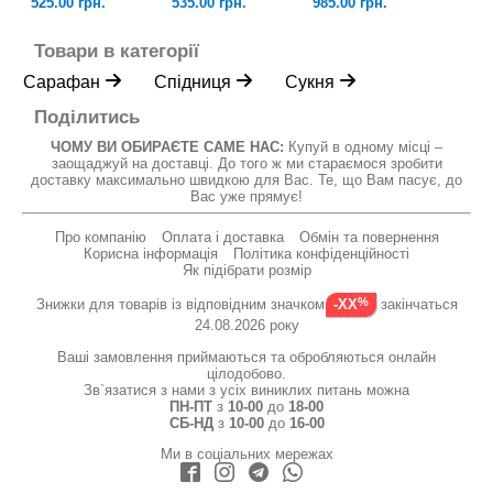
525.00 грн.
535.00 грн.
985.00 грн.
Товари в категорії
Сарафан
Спідниця
Сукня
Поділитись
ЧОМУ ВИ ОБИРАЄТЕ САМЕ НАС:
Купуй в одному місці –
заощаджуй на доставці. До того ж ми стараємося зробити
доставку максимально швидкою для Вас. Те, що Вам пасує, до
Вас уже прямує!
Про компанію
Оплата і доставка
Обмін та повернення
Корисна інформація
Політика конфіденційності
Як підібрати розмір
Знижки для товарів із відповідним значком
закінчаться
-XX
24.08.2026 року
Ваші замовлення приймаються та обробляються онлайн
цілодобово.
Зв`язатися з нами з усіх виниклих питань можна
ПН-ПТ
з
10-00
до
18-00
СБ-НД
з
10-00
до
16-00
Ми в соціальних мережах