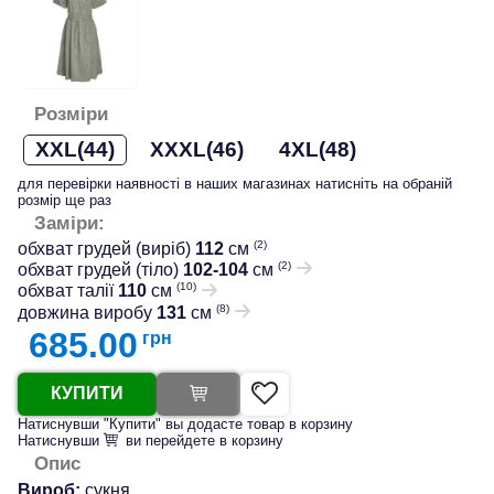
Розміри
XXL(44)
XXXL(46)
4XL(48)
для перевірки наявності в наших магазинах натисніть на обраній
розмір ще раз
Заміри:
(2)
обхват грудей (виріб)
112
см
(2)
обхват грудей (тіло)
102-104
см
(10)
обхват талії
110
см
(8)
довжина виробу
131
см
685.00
грн
КУПИТИ
Натиснувши "Купити" вы додасте товар в корзину
Натиснувши
ви перейдете в корзину
Опис
Вироб:
сукня