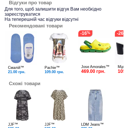
Відгуки про товар
Для того, щоб залишити відгук Вам необхідно
зареєструватися
На теперешній час відгуки відсутні
Рекомендовані товари
-16
-26
Jose Amorales™
Міда
Смалій™
Pachie™
469.00 грн.
1059
21.00 грн.
109.00 грн.
Схожі товари
JJF™
JJF™
LDM Jeans™