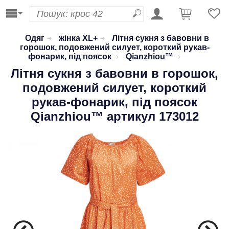
Одяг
жінка XL+
Літня сукня з бавовни в
горошок, подовжений силует, короткий рукав-
фонарик, під поясок
Qianzhiou™
Літня сукня з бавовни в горошок,
подовжений силует, короткий
рукав-фонарик, під поясок
Qianzhiou™
артикул 173012