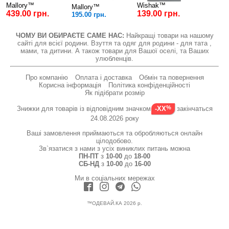
Mallory™
Wishak™
Mallory™
439.00 грн.
139.00 грн.
195.00 грн.
ЧОМУ ВИ ОБИРАЄТЕ САМЕ НАС:
Найкращі товари на нашому
сайті для всієї родини. Взуття та одяг для родини - для тата ,
мами, та дитини. А також товари для Вашої оселі, та Ваших
улюбленців.
Про компанію
Оплата і доставка
Обмін та повернення
Корисна інформація
Політика конфіденційності
Як підібрати розмір
Знижки для товарів із відповідним значком
закінчаться
-XX
24.08.2026 року
Ваші замовлення приймаються та обробляються онлайн
цілодобово.
Зв`язатися з нами з усіх виниклих питань можна
ПН-ПТ
з
10-00
до
18-00
СБ-НД
з
10-00
до
16-00
Ми в соціальних мережах
™ОДЕВАЙ.КА 2026 р.