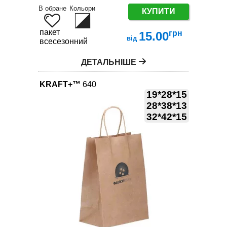
В обране
Кольори
КУПИТИ
пакет
грн
15.00
від
всесезонний
ДЕТАЛЬНІШЕ
KRAFT+™
640
19*28*15
28*38*13
32*42*15