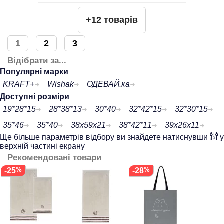
+12 товарів
1
2
3
Відібрати за...
Популярні марки
KRAFT+
Wishak
ОДЕВАЙ.ка
Доступні розміри
19*28*15
28*38*13
30*40
32*42*15
32*30*15
35*46
35*40
38х59х21
38*42*11
39x26x11
Ще більше параметрів відбору ви знайдете натиснувши
у
верхній частині екрану
Рекомендовані товари
-25
-28