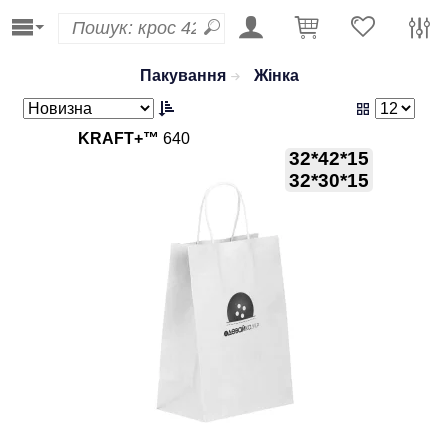
Пакування
Жінка
KRAFT+™
640
32*42*15
32*30*15