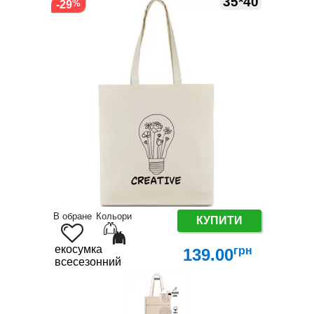
35*40
-29
В обране
Кольори
КУПИТИ
екосумка
грн
139.00
всесезонний