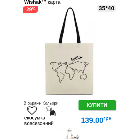
Wishak™
карта
35*40
-29
В обране
Кольори
КУПИТИ
екосумка
грн
139.00
всесезонний