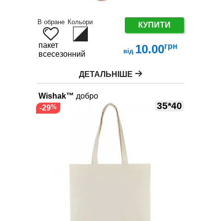
В обране
Кольори
КУПИТИ
пакет
грн
10.00
від
всесезонний
ДЕТАЛЬНІШЕ
Wishak™
добро
35*40
-29