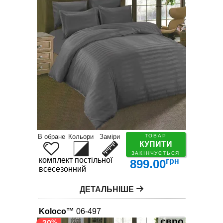
В обране
Кольори
Заміри
ТОВАР
КУПИТИ
ЗАКІНЧУЄТЬСЯ
комплект постільної білизни
грн
899.00
всесезонний
ДЕТАЛЬНІШЕ
Koloco™
06-497
євро