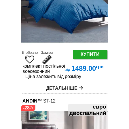
В обране
Заміри
КУПИТИ
комплект постільної білизни
грн
1489.00
від
всесезонний
Ціна залежить від розміру
ДЕТАЛЬНІШЕ
ANDIN™
ST-12
євро
-28
двоспальний