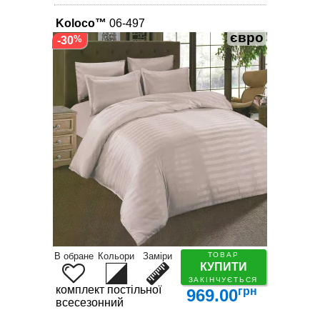
Koloco™
06-497
євро
-30
В обране
Кольори
Заміри
ТОВАР
КУПИТИ
ЗАКІНЧУЄТЬСЯ
комплект постільної білизни
грн
969.00
всесезонний