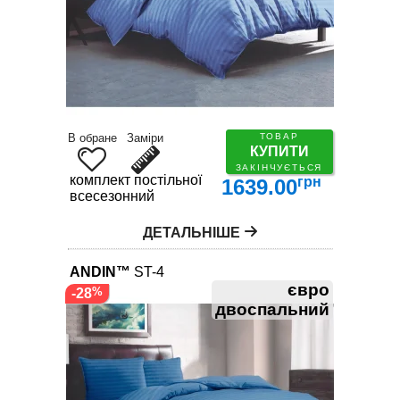
В обране
Заміри
ТОВАР
КУПИТИ
ЗАКІНЧУЄТЬСЯ
комплект постільної білизни
грн
1639.00
всесезонний
ДЕТАЛЬНІШЕ
ANDIN™
ST-4
євро
-28
двоспальний