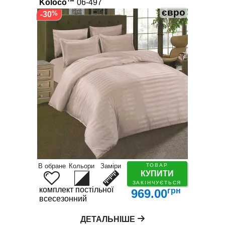
Koloco™
06-497
євро
-30
В обране
Кольори
Заміри
ТОВАР
КУПИТИ
ЗАКІНЧУЄТЬСЯ
комплект постільної білизни
грн
969.00
всесезонний
ДЕТАЛЬНІШЕ