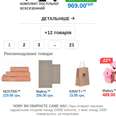
комплект постільної білизни
грн
969.00
всесезонний
ДЕТАЛЬНІШЕ
+12 товарів
1
2
3
→
21
Рекомендовані товари
-22
Mallory
NOSTRA™
Mallory™
KRAFT+™
489.00
219.00 грн.
256.00 грн.
15.00 грн.
ЧОМУ ВИ ОБИРАЄТЕ САМЕ НАС:
Наш інтернет-магазин
задовільнив потреби понад 10400 клієнтів, з яких понад 1400
повернулись за покупками.