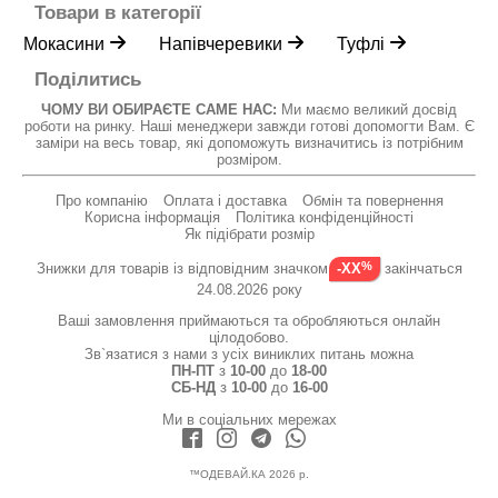
Товари в категорії
Мокасини
Напівчеревики
Туфлі
Поділитись
ЧОМУ ВИ ОБИРАЄТЕ САМЕ НАС:
Ми маємо великий досвід
роботи на ринку. Наші менеджери завжди готові допомогти Вам. Є
заміри на весь товар, які допоможуть визначитись із потрібним
розміром.
Про компанію
Оплата і доставка
Обмін та повернення
Корисна інформація
Політика конфіденційності
Як підібрати розмір
Знижки для товарів із відповідним значком
закінчаться
-XX
24.08.2026 року
Ваші замовлення приймаються та обробляються онлайн
цілодобово.
Зв`язатися з нами з усіх виниклих питань можна
ПН-ПТ
з
10-00
до
18-00
СБ-НД
з
10-00
до
16-00
Ми в соціальних мережах
™ОДЕВАЙ.КА 2026 р.