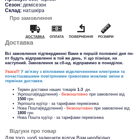
Сезон:
демісезон
Склад:
нат.шкіра
Про замовлення
ДОСТАВКА
ОПЛАТА
ПОВЕРНЕННЯ
РОЗМІРИ
Доставка
Всі замовлення підтвердженні Вами в першій половині дня пн-
пт будуть відправленні в той же день, ті що пізніше, на
наступний. Замовлення за сб-нд. відправимо в понеділок.
Увага!!!
У зв'язку з віяловими відключеннями електрики та
почастішавшими повітряними тривогами можливі зміни в
термінах доставки.
Термін доставки наших товарів
1-3
дн.
Укрпошта(відділення) -
безкоштовно
при замовленні від
1500
грн.
Укрпошта кур'єр - за тарифами перевізника
Нова Пошта(відділення) -
безкоштовно
при замовленні від
1800
грн.
Нова Пошта кур'єр - за тарифами перевізника
Відгуки про товар
Для того, щоб залишити відгук Вам необхідно