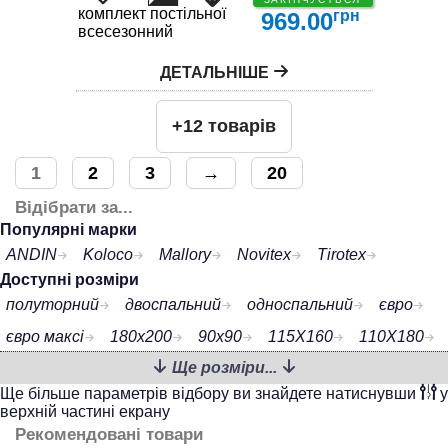
комплект постільної білизни
грн
969.00
всесезонний
ДЕТАЛЬНІШЕ
+12 товарів
1
2
3
→
20
Відібрати за...
Популярні марки
ANDIN
Koloco
Mallory
Novitex
Tirotex
Доступні розміри
полуторний
двоспальний
односпальний
євро
євро максі
180x200
90x90
115X160
110X180
Ще розміри...
110X160
105X190
105X170
Ще більше параметрів відбору ви знайдете натиснувши
у
верхній частині екрану
Рекомендовані товари