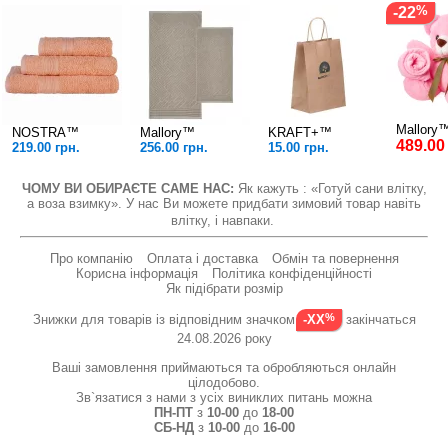
-22
Mallory
NOSTRA™
Mallory™
KRAFT+™
489.00
219.00 грн.
256.00 грн.
15.00 грн.
ЧОМУ ВИ ОБИРАЄТЕ САМЕ НАС:
Як кажуть : «Готуй сани влітку,
а воза взимку». У нас Ви можете придбати зимовий товар навіть
влітку, і навпаки.
Про компанію
Оплата і доставка
Обмін та повернення
Корисна інформація
Політика конфіденційності
Як підібрати розмір
Знижки для товарів із відповідним значком
закінчаться
-XX
24.08.2026 року
Ваші замовлення приймаються та обробляються онлайн
цілодобово.
Зв`язатися з нами з усіх виниклих питань можна
ПН-ПТ
з
10-00
до
18-00
СБ-НД
з
10-00
до
16-00