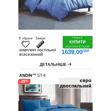
В обране
Заміри
ТОВАР
КУПИТИ
ЗАКІНЧУЄТЬСЯ
комплект постільної білизни
грн
1639.00
всесезонний
ДЕТАЛЬНІШЕ
ANDIN™
ST-4
євро
-28
двоспальний