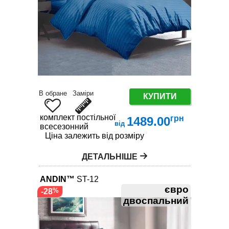
В обране
Заміри
КУПИТИ
комплект постільної білизни
грн
1489.00
від
всесезонний
Ціна залежить від розміру
ДЕТАЛЬНІШЕ
ANDIN™
ST-12
євро
-28
двоспальний