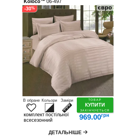
Koloco™
06-497
євро
-30
В обране
Кольори
Заміри
ТОВАР
КУПИТИ
ЗАКІНЧУЄТЬСЯ
комплект постільної білизни
грн
969.00
всесезонний
ДЕТАЛЬНІШЕ