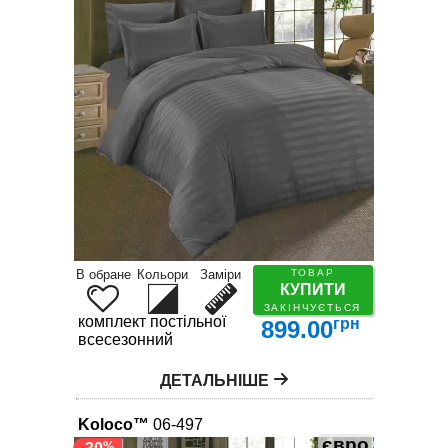
В обране
Кольори
Заміри
ТОВАР
КУПИТИ
ЗАКІНЧУЄТЬСЯ
комплект постільної білизни
грн
899.00
всесезонний
ДЕТАЛЬНІШЕ
Koloco™
06-497
євро