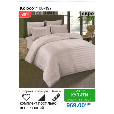
Koloco™
06-497
євро
-30
В обране
Кольори
Заміри
ТОВАР
КУПИТИ
ЗАКІНЧУЄТЬСЯ
комплект постільної білизни
грн
969.00
всесезонний