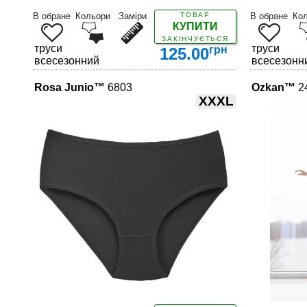
В обране
Кольори
Заміри
ТОВАР
В обране
Ко
КУПИТИ
ЗАКІНЧУЄТЬСЯ
труси
труси
грн
125.00
всесезонний
всесезонн
Rosa Junio™
6803
Ozkan™
2
XXXL
ДЕТАЛЬНІШЕ