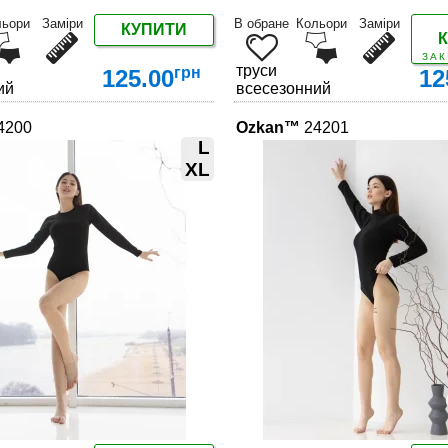
льори
Заміри
В обране
Кольори
Заміри
КУПИТИ
ЗАК
труси
грн
125.00
12
ий
всесезонний
4200
Ozkan™
24201
L
XL
ДЕТАЛЬНІШЕ
ДЕТАЛЬНІШЕ