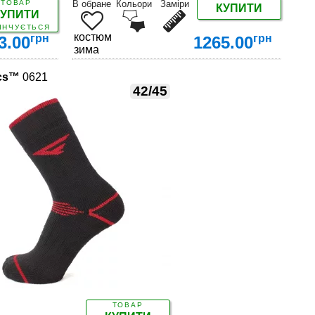
ТОВАР
В обране
Кольори
Заміри
КУПИТИ
КУПИТИ
ІНЧУЄТЬСЯ
костюм
грн
грн
3.00
1265.00
зима
ics™
0621
42/45
ДЕТАЛЬНІШЕ
ТОВАР