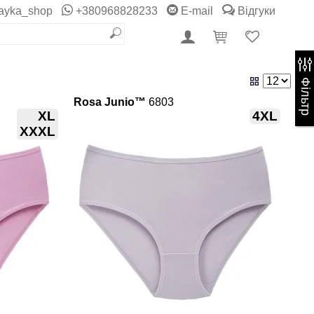
ayka_shop
+380968828233
E-mail
Відгуки
Фільтр
Rosa Junio™
6803
XL
4XL
XXXL