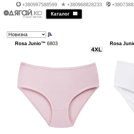
+380997588599
+380968828233
+3807388
Каталог
Rosa Junio™
6803
Rosa Jun
4XL