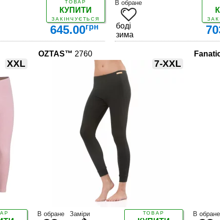
ТОВАР
В обране
КУПИТИ
ЗАКІНЧУЄТЬСЯ
ЗАК
боді
грн
645.00
70
зима
OZTAS™
2760
Fanat
XXL
7-XXL
ДЕТАЛЬНІШЕ
ДЕТАЛЬНІШЕ
АР
В обране
Заміри
ТОВАР
В обране