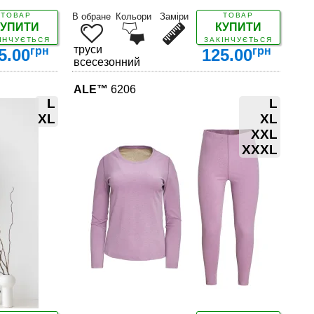
ТОВАР
В обране
Кольори
Заміри
ТОВАР
КУПИТИ
КУПИТИ
ІНЧУЄТЬСЯ
ЗАКІНЧУЄТЬСЯ
труси
грн
грн
5.00
125.00
всесезонний
ALE™
6206
L
L
XL
XL
XXL
XXXL
ДЕТАЛЬНІШЕ