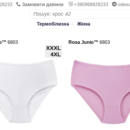
28233
Замовити дзвінок
+380968828233
odew
Термобілизна
Жінка
io™
6803
Rosa Junio™
6803
XXXL
4XL