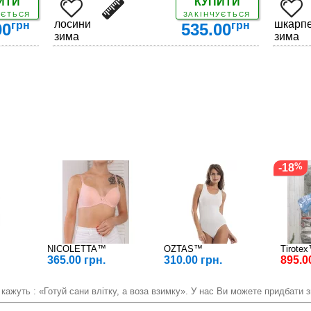
ИТИ
КУПИТИ
УЄТЬСЯ
ЗАКІНЧУЄТЬСЯ
лосини
шкарпе
грн
грн
00
535.00
зима
зима
ДЕТАЛЬНІШЕ
-18
NICOLETTA™
OZTAS™
Tirote
365.00 грн.
310.00 грн.
895.0
 кажуть : «Готуй сани влітку, а воза взимку». У нас Ви можете придбати зи