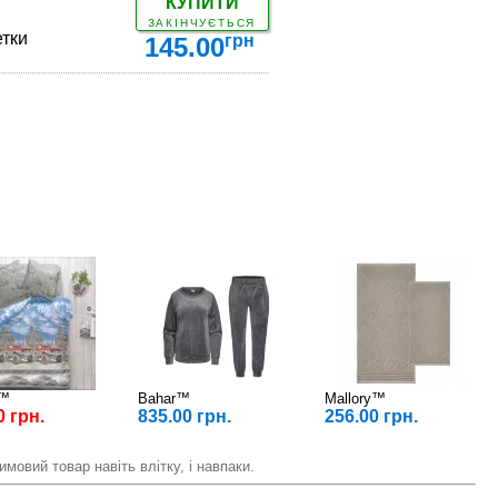
КУПИТИ
ЗАКІНЧУЄТЬСЯ
тки
грн
145.00
ДЕТАЛЬНІШЕ
x™
Bahar™
Mallory™
0 грн.
835.00 грн.
256.00 грн.
мовий товар навіть влітку, і навпаки.