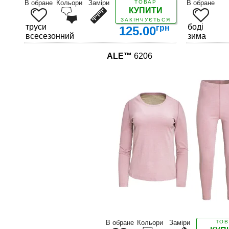
В обране
Кольори
Заміри
ТОВАР
В обране
КУПИТИ
ЗАКІНЧУЄТЬСЯ
труси
боді
грн
125.00
всесезонний
зима
ALE™
6206
ДЕТАЛЬНІШЕ
В обране
Кольори
Заміри
ТОВ