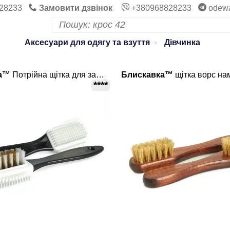
28233
Замовити дзвінок
+380968828233
odew
Аксесуари для одягу та взуття
Дівчинка
а™
Потрійна щітка для замші нубуку
Блискавка™
щітка ворс на
****