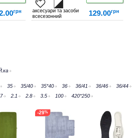
яду за взуттям
аксесуари та засоби по догляду за взуттям
грн
грн
2.00
129.00
всесезонний
ДЕТАЛЬНІШЕ
.ка
35
35/40
35*40
36
36/41
36/46
36/44
7
2.1
2.8
3.5
100
420*250
-29