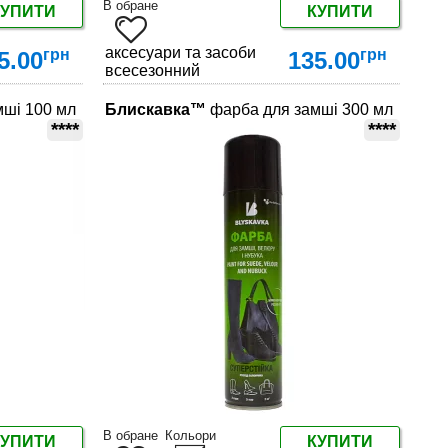
В обране
КУПИТИ
КУПИТИ
яду за взуттям
аксесуари та засоби по догляду за взуттям
грн
грн
5.00
135.00
всесезонний
ші 100 мл
Блискавка™
фарба для замші 300 мл
****
****
ДЕТАЛЬНІШЕ
В обране
Кольори
КУПИТИ
КУПИТИ