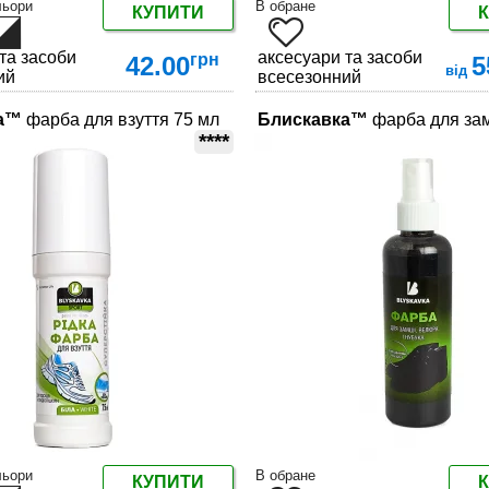
льори
В обране
КУПИТИ
та засоби по догляду за взуттям
аксесуари та засоби по догл
грн
42.00
5
від
ий
всесезонний
Ціна залежить від розміру
а™
фарба для взуття 75 мл
Блискавка™
фарба для зам
****
ДЕТАЛЬНІШЕ
ДЕТАЛЬНІШЕ
льори
В обране
КУПИТИ