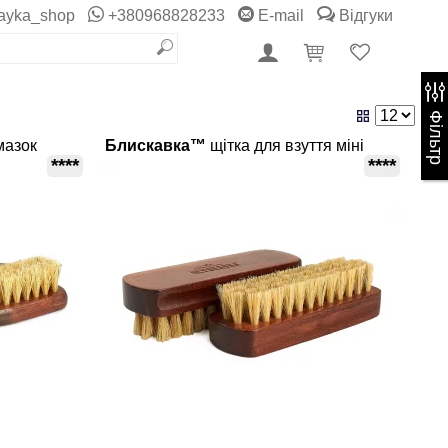
ayka_shop
+380968828233
E-mail
Відгуки
Фільтр
мазок
Блискавка™
щітка для взуття міні
****
****