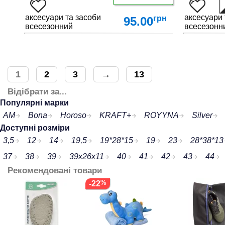
аксесуари та засоби по догляду за взуттям
аксесуари 
грн
95.00
всесезонний
всесезонн
1
2
3
→
13
Відібрати за...
ДЕТАЛЬНІШЕ
Популярні марки
AM
Bona
Horoso
KRAFT+
ROYYNA
Silver
Доступні розміри
3,5
12
14
19,5
19*28*15
19
23
28*38*13
37
38
39
39x26x11
40
41
42
43
44
Рекомендовані товари
-22