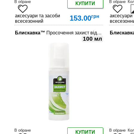
В обране
В обране
Ко
КУПИТИ
аксесуари та засоби по догляду за взуттям
аксесуари 
грн
153.00
всесезонний
всесезонн
Блискавка™
Просочення захист від вологи 100 мл
Блискавк
100 мл
ДЕТАЛЬНІШЕ
В обране
В обране
Ко
КУПИТИ