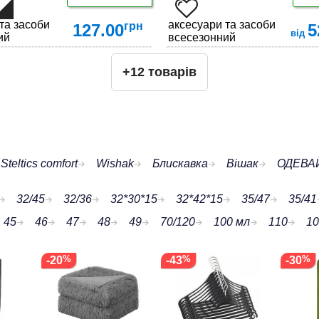
та засоби по догляду за взуттям
аксесуари та засоби по догл
грн
127.00
5
від
ий
всесезонний
Ціна залежить від розміру
+12 товарів
ДЕТАЛЬНІШЕ
ДЕТАЛЬНІШЕ
Steltics comfort
Wishak
Блискавка
Вішак
ОДЕВАЙ
32/45
32/36
32*30*15
32*42*15
35/47
35/41
45
46
47
48
49
70/120
100 мл
110
10
-20
-43
-30