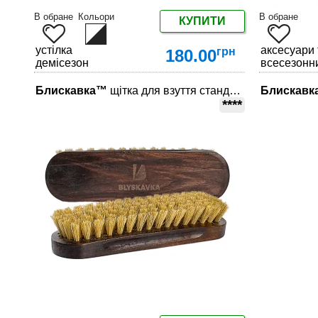
В обране
Кольори
В обране
КУПИТИ
устілка
аксесуари 
грн
180.00
демісезон
всесезонн
Блискавка™
щітка для взуття стандарт
Блискавк
ДЕТАЛЬНІШЕ
****