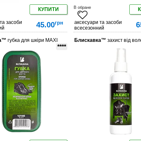
В обране
КУПИТИ
та засоби по догляду за взуттям
аксесуари та засоби по догл
грн
45.00
6
ий
всесезонний
а™
губка для шкіри MAXI
Блискавка™
захист від вол
ДЕТАЛЬНІШЕ
ДЕТАЛЬНІШЕ
****