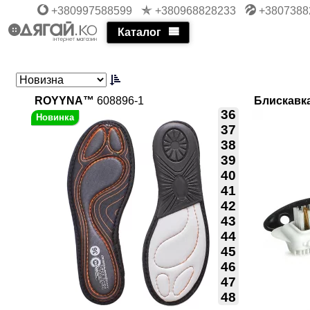
+380997588599
+380968828233
+3807388
Каталог
ROYYNA™
608896-1
Блискавк
36
37
38
39
40
41
42
43
44
45
46
47
48