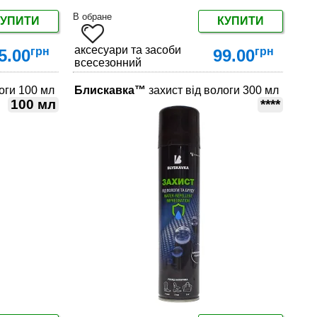
В обране
КУПИТИ
КУПИТИ
яду за взуттям
аксесуари та засоби по догляду за взуттям
грн
грн
5.00
99.00
всесезонний
оги 100 мл
Блискавка™
захист від вологи 300 мл
ДЕТАЛЬНІШЕ
100 мл
****