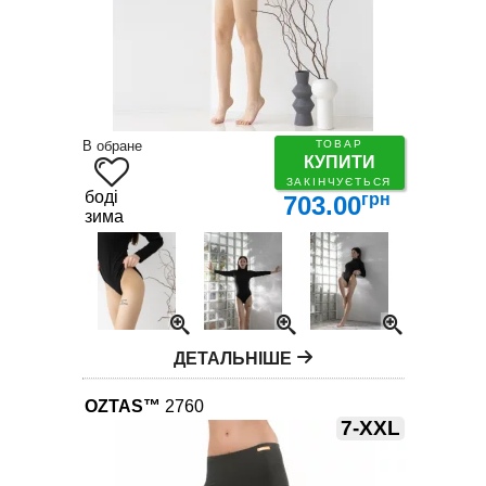
В обране
ТОВАР
КУПИТИ
ЗАКІНЧУЄТЬСЯ
боді
грн
703.00
зима
ДЕТАЛЬНІШЕ
OZTAS™
2760
7-XXL