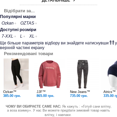
ДЕТАЛЬНІШЕ
Відібрати за...
Популярні марки
Ozkan
OZTAS
Доступні розміри
7-XXL
L
XL
Ще більше параметрів відбору ви знайдете натиснувши
у
верхній частині екрану
Рекомендовані товари
Ozkan™
JJF™
New Jeans™
Atrics™
385.00 грн.
865.00 грн.
735.00 грн.
335.00 г
ЧОМУ ВИ ОБИРАЄТЕ САМЕ НАС:
Як кажуть : «Готуй сани влітку,
а воза взимку». У нас Ви можете придбати зимовий товар навіть
влітку, і навпаки.