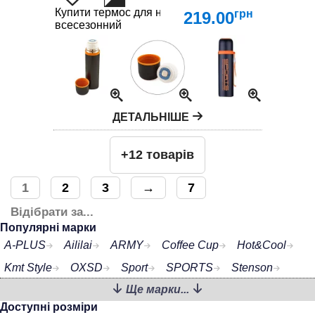
Купити термос для напоїв – гарячий чай і холодн
грн
219.00
всесезонний
ДЕТАЛЬНІШЕ
+12 товарів
1
2
3
→
7
Відібрати за...
Популярні марки
A-PLUS
Aililai
ARMY
Coffee Cup
Hot&Cool
Kmt Style
OXSD
Sport
SPORTS
Stenson
Ще марки...
Vacuum cup
Water cup
XuanRun
Доступні розміри