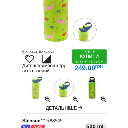
В обране
Кольори
ТОВАР
КУПИТИ
ЗАКІНЧУЄТЬСЯ
Дитячі термоси з трубочкою – яскравий вибір для
грн
249.00
всесезонний
ДЕТАЛЬНІШЕ
Stenson™
R83545
500 mL
-23