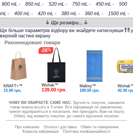
800 mL
850 mL
520 mL
750 mL
450 mL
500
mL
400 mL
420 mL
380 mL
360 mL
1500 mL
Ще розміри...
1200 mL
1000 mL
Ще більше параметрів відбору ви знайдете натиснувши
у
верхній частині екрану
Рекомендовані товари
-28
Wishak™
KRAFT+™
Mallory™
Wishak
139.00 грн.
15.00 грн.
189.00 грн.
42.00 гр
ЧОМУ ВИ ОБИРАЄТЕ САМЕ НАС:
Зручність покупок, замовити
товар можна всього в 3 кліки. Вся інформація по замовленню,
трекінг відобразяться в посиланні, яке приходить Вам на пошту
(Viber), від моменту покупки, до самого вручення посилки.
Про компанію
Оплата і доставка
Обмін та повернення
Корисна інформація
Політика конфіденційності