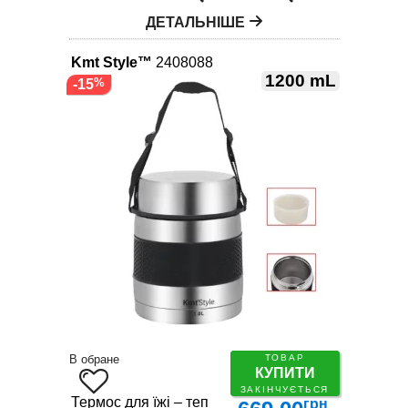
ДЕТАЛЬНІШЕ
Kmt Style™
2408088
1200 mL
-15
В обране
ТОВАР
КУПИТИ
ЗАКІНЧУЄТЬСЯ
Термос для їжі – теплий обід завжди під рукою
грн