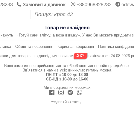
28233
Замовити дзвінок
+380968828233
odew
Товар не знайдено
 кажуть : «Готуй сани влітку, а воза взимку». У нас Ви можете придбати зи
ставка
Обмін та повернення
Корисна інформація
Політика конфіденц
ижки для товарів із відповідним значком
закінчаться 24.08.2026 р
-XX
Ваші замовлення приймаються та обробляються онлайн цілодобово.
Зв`язатися з нами з усіх виниклих питань можна
ПН-ПТ
з
10-00
до
18-00
СБ-НД
з
10-00
до
16-00
Ми в соціальних мережах
™ОДЕВАЙ.КА 2026 р.