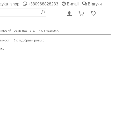
ayka_shop
+380968828233
E-mail
Відгуки
мовий товар навіть влітку, і навпаки.
ійності
Як підібрати розмір
оку