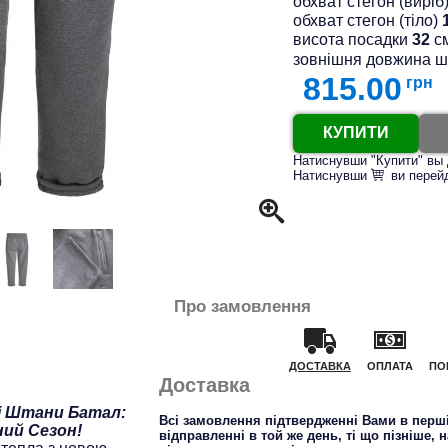
обхват стегон (виріб
обхват стегон (тіло)
висота посадки
32
с
зовнішня довжина 
815.00
грн
КУПИТИ
Натиснувши "Купити" вы 
Натиснувши
ви перей
Про замовлення
ДОСТАВКА
ОПЛАТА
ПО
Доставка
і Штани Батал:
Всі замовлення підтвердженні Вами в перші
ний Сезон!
відправленні в той же день, ті що пізніше, 