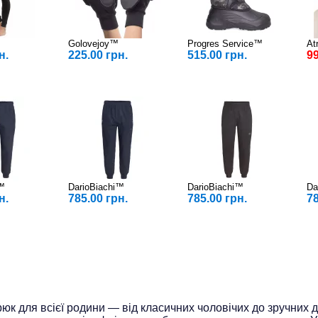
Golovejoy™
Progres Service™
At
н.
225.00 грн.
515.00 грн.
99
i™
DarioBiachi™
DarioBiachi™
Da
н.
785.00 грн.
785.00 грн.
78
юк для всієї родини — від класичних чоловічих до зручних 