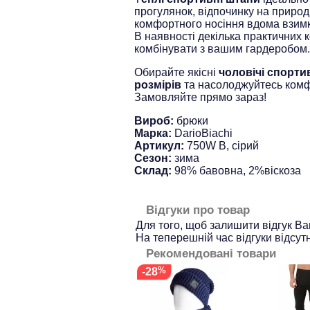
прогулянок, відпочинку на природ
комфортного носіння вдома взимк
В наявності декілька практичних к
комбінувати з вашим гардеробом.
Обирайте якісні
чоловічі спорти
розмірів
та насолоджуйтесь ком
Замовляйте прямо зараз!
Вироб:
брюки
Марка:
DarioBiachi
Артикул:
750W B, сірий
Сезон:
зима
Склад:
98% бавовна, 2%віскоза
Відгуки про товар
Для того, щоб залишити відгук В
На теперешній час відгуки відсутн
Рекомендовані товари
-28