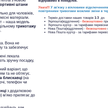
 тепла з новою
відправимо в понеділок.
портивні штани
Увага!!!
У зв'язку з віяловими відключення
повітряними тривогами можливі зміни в те
ьно для чоловіків,
якісні матеріали.
Термін доставки наших товарів
1-3
дн.
Укрпошта(відділення) -
безкоштовно
пр
т – наша модель
Укрпошта кур'єр - за тарифами перевізн
 щільному
трикотажу
Нова Пошта(відділення) -
безкоштовно
)
.
Нова Пошта кур'єр - за тарифами переві
а. Вона не
у та забезпечує
ені лекала
ють зручну посадку,
ний варіант, що
ям та не обтягує.
на блискавці
(на
ючі, телефон чи
инці
з додатковою
) м'яко прилягає до
підійдуть для