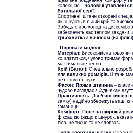
Ідеальне поєднання комфорту та
колекцією –
чоловічі утеплені с
батальної серії
.
Спортивні штани створені спеціал
які цінують вільний крій та високо
Забудьте про холод та дискомфор
забезпечить вас теплом завдяки
трьохнитка з начосом (на флісі
Переваги моделі:
Матеріал:
Високоякісна трьохнитк
кошлатиться, чудово тримає форм
максимальне тепло.
Крій (Батал):
Спеціально розробл
для
великих розмірів
. Штани ма
не сковують рухи.
Фасон:
Пряма штанина
– класич
чудово виглядає з будь-яким взутт
Практичність:
Дві
бічні кишені 
замку) надійно збережуть ваші кл
гаманець.
Комфорт:
Пояс на широкій рез
фіксацією (якщо є шнурок, вказати
тіла, не тисне та не сповзає.
Т
еплі спортивні штани
ідеально 