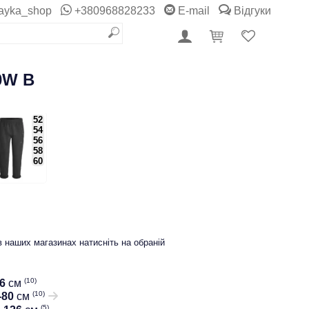
ayka_shop
+380968828233
E-mail
Відгуки
0W B
52
54
56
58
60
в наших магазинах натисніть на обраній
(10)
6
см
(10)
-80
см
(5)