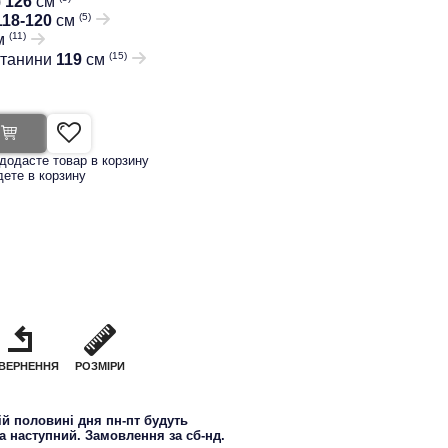
)
126
см
(5)
118-120
см
(11)
м
(15)
штанини
119
см
додасте товар в корзину
дете в корзину
ВЕРНЕННЯ
РОЗМІРИ
й половині дня пн-пт будуть
на наступний. Замовлення за сб-нд.