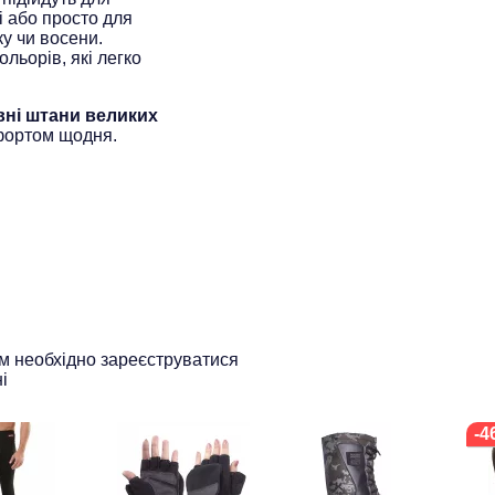
і або просто для
у чи восени.
ольорів, які легко
вні штани великих
фортом щодня.
ам необхідно зареєструватися
і
-4