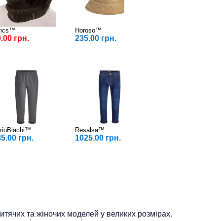
rics™
Horoso™
DoReMi™
.00 грн.
235.00 грн.
126.00 грн.
rioBiachi™
Resalsa™
Resalsa™
5.00 грн.
1025.00 грн.
965.00 грн.
дитячих та жіночих моделей у великих розмірах.