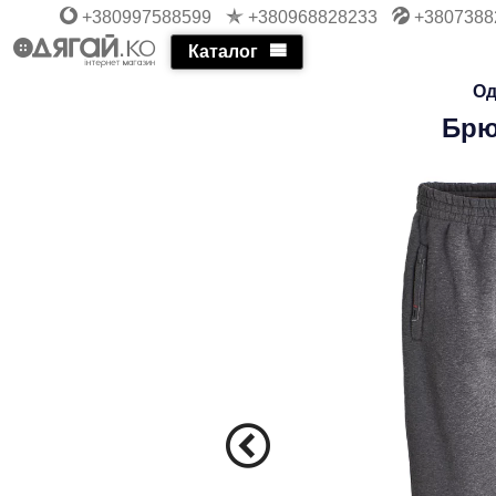
+380997588599
+380968828233
+3807388
Каталог
Од
Брю