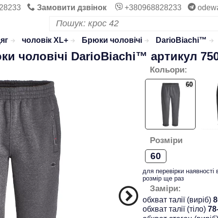
28233
Замовити дзвінок
+380968828233
odew
яг
чоловік XL+
Брюки чоловічі
DarioBiachi™
ки чоловічі
DarioBiachi™
артикул 75
Кольори:
60
Розміри
60
для перевірки наявності 
розмір ще раз
Заміри:
обхват талії (виріб)
8
обхват талії (тіло)
78