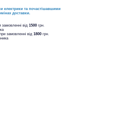
ми електрики та почастішавшими
рмінах доставки.
и замовленні від
1500
грн.
ика
при замовленні від
1800
грн.
зника